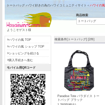
トートバッグ ハワイ好きの為のハワイコミュニティサイト＜
ハワイの風 w
商品検索
ようこそゲスト様
- www.hawaiiwinds.com -
検索条件[トートバッグ] [2件]
ハワイの風 TOP
ハワイの風 ショップ TOP
ショッピングを続ける
購入手続きへ進む
モバイル用QRコード
Paradise Tote パラダイス トー
トバッグ ブラック
1,760円(税込)