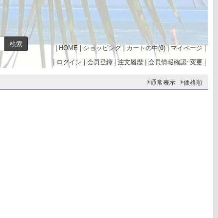
|
HOME
|
ショッピング
|
カートの中(
0
)
|
マイページ
|
|
ログイン
|
会員登録
|
注文履歴
|
会員情報確認･変更
|
通常表示
価格順