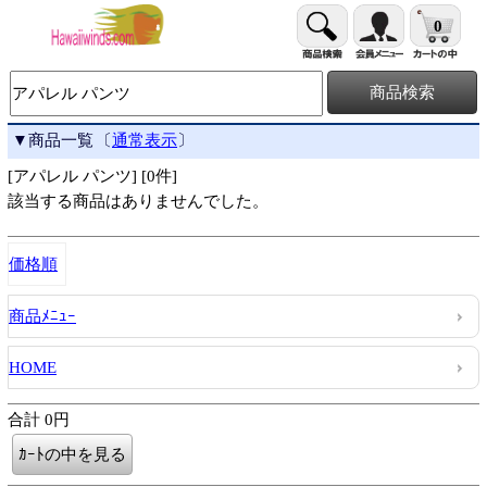
0
▼商品一覧
〔
通常表示
〕
[アパレル パンツ] [0件]
該当する商品はありませんでした。
価格順
商品ﾒﾆｭｰ
HOME
合計 0円