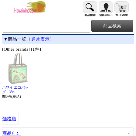
0
▼商品一覧
〔
通常表示
〕
[Other brands] [1件]
ハワイ エコバッ
グ Vin...
980円(税込)
価格順
商品ﾒﾆｭｰ