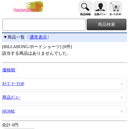
0
▼商品一覧
〔
通常表示
〕
[BILLABONG/ボードショーツ] [0件]
該当する商品はありませんでした。
価格順
ｶﾃｺﾞﾘｰTOP
商品ﾒﾆｭｰ
HOME
合計 0円